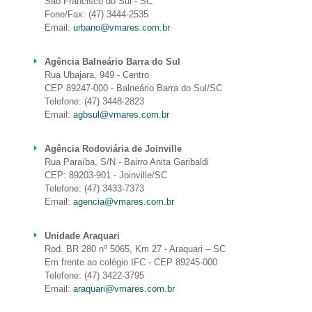
São Francisco do Sul - SC
Fone/Fax: (47) 3444-2535
Email:
urbano@vmares.com.br
Agência Balneário Barra do Sul
Rua Ubajara, 949 - Centro
CEP 89247-000 - Balneário Barra do Sul/SC
Telefone: (47) 3448-2823
Email:
agbsul@vmares.com.br
Agência Rodoviária de Joinville
Rua Paraíba, S/N - Bairro Anita Garibaldi
CEP: 89203-901 - Joinville/SC
Telefone: (47) 3433-7373
Email:
agencia@vmares.com.br
Unidade Araquari
Rod. BR 280 nº 5065, Km 27 - Araquari – SC
Em frente ao colégio IFC - CEP 89245-000
Telefone: (47) 3422-3795
Email:
araquari@vmares.com.br